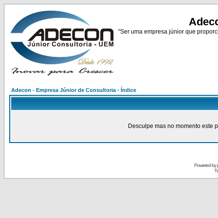
Adeco
"Ser uma empresa júnior que proporci
Adecon - Empresa Júnior de Consultoria - Índice
Desculpe mas no momento este pain
Powered by
Tr