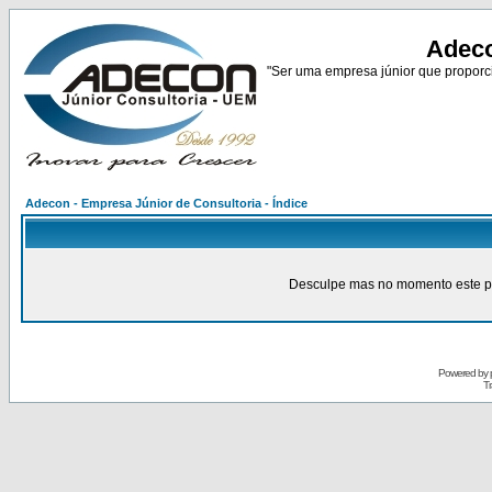
Adeco
"Ser uma empresa júnior que proporci
Adecon - Empresa Júnior de Consultoria - Índice
Desculpe mas no momento este pain
Powered by
Tr