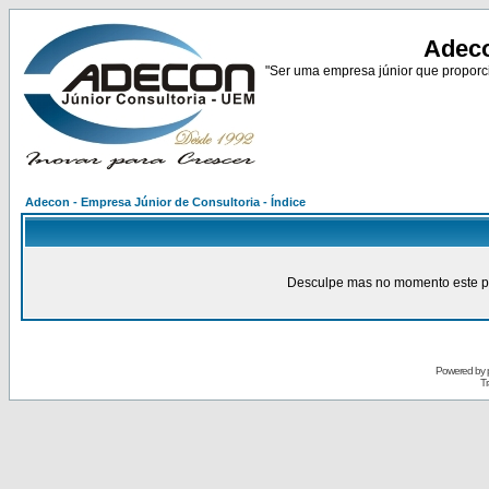
Adeco
"Ser uma empresa júnior que proporci
Adecon - Empresa Júnior de Consultoria - Índice
Desculpe mas no momento este pain
Powered by
Tr