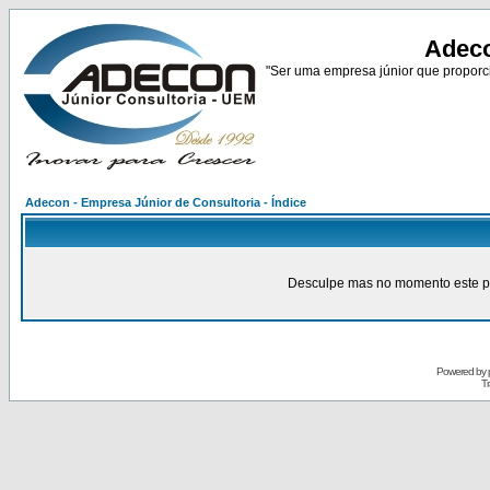
Adeco
"Ser uma empresa júnior que proporci
Adecon - Empresa Júnior de Consultoria - Índice
Desculpe mas no momento este pain
Powered by
Tr