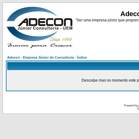
Adeco
"Ser uma empresa júnior que proporci
Adecon - Empresa Júnior de Consultoria - Índice
Desculpe mas no momento este pain
Powered by
Tr