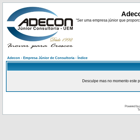
Adeco
"Ser uma empresa júnior que proporci
Adecon - Empresa Júnior de Consultoria - Índice
Desculpe mas no momento este pain
Powered by
Tr