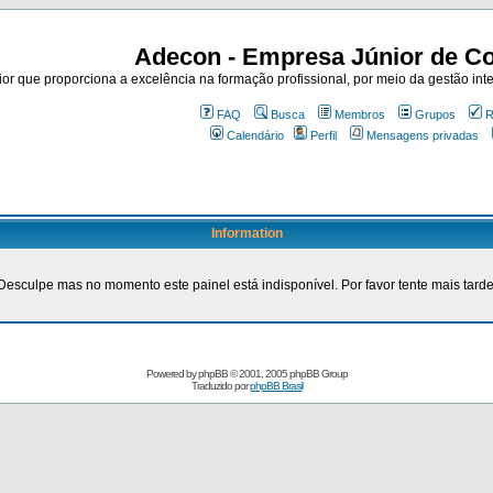
Adecon - Empresa Júnior de Co
r que proporciona a excelência na formação profissional, por meio da gestão inte
FAQ
Busca
Membros
Grupos
R
Calendário
Perfil
Mensagens privadas
Information
Desculpe mas no momento este painel está indisponível. Por favor tente mais tarde
Powered by
phpBB
© 2001, 2005 phpBB Group
Traduzido por
phpBB Brasil