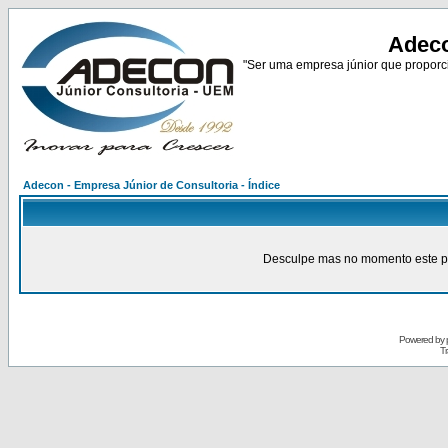
Adeco
"Ser uma empresa júnior que proporci
Adecon - Empresa Júnior de Consultoria - Índice
Desculpe mas no momento este pain
Powered by
Tr