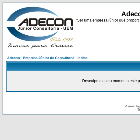
Adeco
"Ser uma empresa júnior que proporci
Adecon - Empresa Júnior de Consultoria - Índice
Desculpe mas no momento este pain
Powered by
Tr