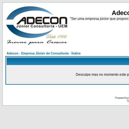
Adeco
"Ser uma empresa júnior que proporci
Adecon - Empresa Júnior de Consultoria - Índice
Desculpe mas no momento este pain
Powered by
Tr