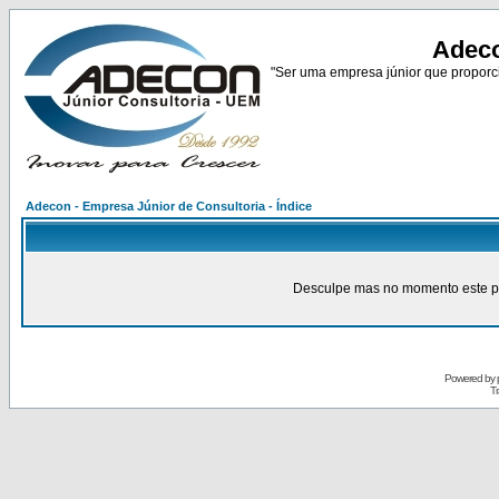
Adeco
"Ser uma empresa júnior que proporci
Adecon - Empresa Júnior de Consultoria - Índice
Desculpe mas no momento este pain
Powered by
Tr