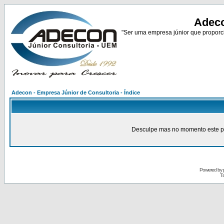
Adeco
"Ser uma empresa júnior que proporci
Adecon - Empresa Júnior de Consultoria - Índice
Desculpe mas no momento este pain
Powered by
Tr