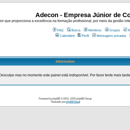
Adecon - Empresa Júnior de Co
r que proporciona a excelência na formação profissional, por meio da gestão inte
FAQ
Busca
Membros
Grupos
R
Calendário
Perfil
Mensagens privadas
Information
Desculpe mas no momento este painel está indisponível. Por favor tente mais tarde
Powered by
phpBB
© 2001, 2005 phpBB Group
Traduzido por
phpBB Brasil