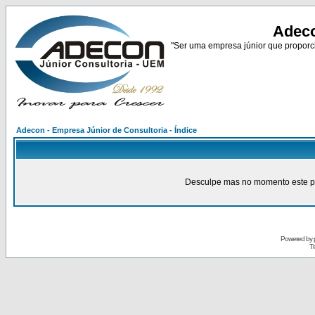
Adeco
"Ser uma empresa júnior que proporci
Adecon - Empresa Júnior de Consultoria - Índice
Desculpe mas no momento este pain
Powered by
Tr