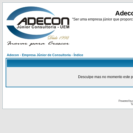
Adeco
"Ser uma empresa júnior que proporci
Adecon - Empresa Júnior de Consultoria - Índice
Desculpe mas no momento este pain
Powered by
Tr