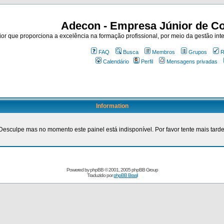
Adecon - Empresa Júnior de Co
r que proporciona a excelência na formação profissional, por meio da gestão inte
FAQ
Busca
Membros
Grupos
R
Calendário
Perfil
Mensagens privadas
Information
Desculpe mas no momento este painel está indisponível. Por favor tente mais tarde
Powered by
phpBB
© 2001, 2005 phpBB Group
Traduzido por
phpBB Brasil