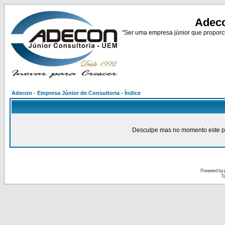
Adeco
"Ser uma empresa júnior que proporci
Adecon - Empresa Júnior de Consultoria - Índice
Desculpe mas no momento este pain
Powered by
Tr