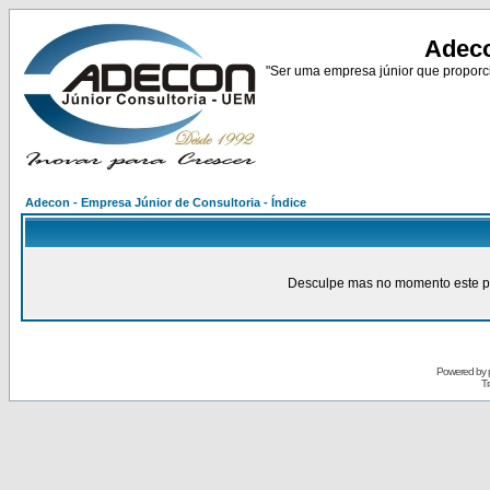
Adeco
"Ser uma empresa júnior que proporci
Adecon - Empresa Júnior de Consultoria - Índice
Desculpe mas no momento este pain
Powered by
Tr