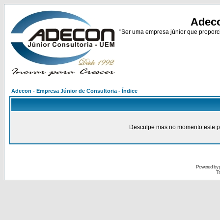
Adeco
"Ser uma empresa júnior que proporci
Adecon - Empresa Júnior de Consultoria - Índice
Desculpe mas no momento este pain
Powered by
Tr