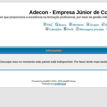
Adecon - Empresa Júnior de Co
r que proporciona a excelência na formação profissional, por meio da gestão inte
FAQ
Busca
Membros
Grupos
R
Calendário
Perfil
Mensagens privadas
Information
Desculpe mas no momento este painel está indisponível. Por favor tente mais tarde
Powered by
phpBB
© 2001, 2005 phpBB Group
Traduzido por
phpBB Brasil