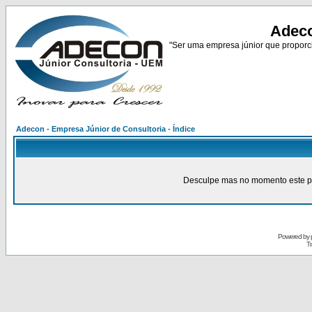
Adeco
"Ser uma empresa júnior que proporci
Adecon - Empresa Júnior de Consultoria - Índice
Desculpe mas no momento este pain
Powered by
Tr