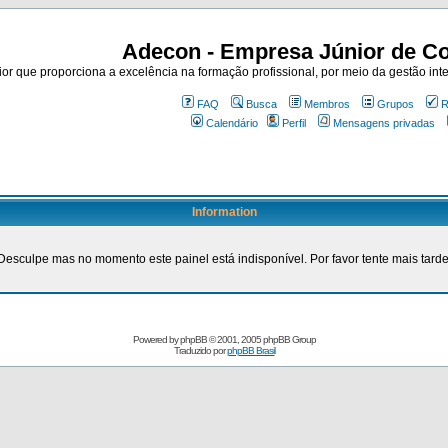
Adecon - Empresa Júnior de Co
r que proporciona a excelência na formação profissional, por meio da gestão inte
FAQ
Busca
Membros
Grupos
R
Calendário
Perfil
Mensagens privadas
Information
Desculpe mas no momento este painel está indisponível. Por favor tente mais tarde
Powered by
phpBB
© 2001, 2005 phpBB Group
Traduzido por
phpBB Brasil