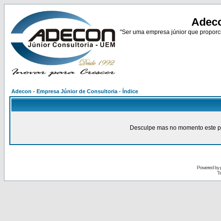
Adeco
"Ser uma empresa júnior que proporci
Adecon - Empresa Júnior de Consultoria - Índice
Desculpe mas no momento este pain
Powered by
Tr