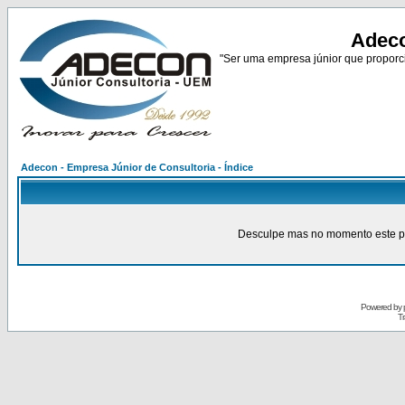
Adeco
"Ser uma empresa júnior que proporci
Adecon - Empresa Júnior de Consultoria - Índice
Desculpe mas no momento este pain
Powered by
Tr