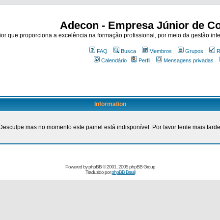
Adecon - Empresa Júnior de Co
r que proporciona a excelência na formação profissional, por meio da gestão inte
FAQ
Busca
Membros
Grupos
R
Calendário
Perfil
Mensagens privadas
Information
Desculpe mas no momento este painel está indisponível. Por favor tente mais tarde
Powered by
phpBB
© 2001, 2005 phpBB Group
Traduzido por
phpBB Brasil