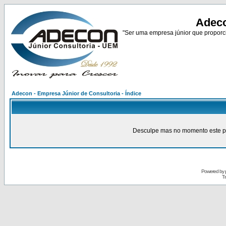
Adeco
"Ser uma empresa júnior que proporci
Adecon - Empresa Júnior de Consultoria - Índice
Desculpe mas no momento este pain
Powered by
Tr