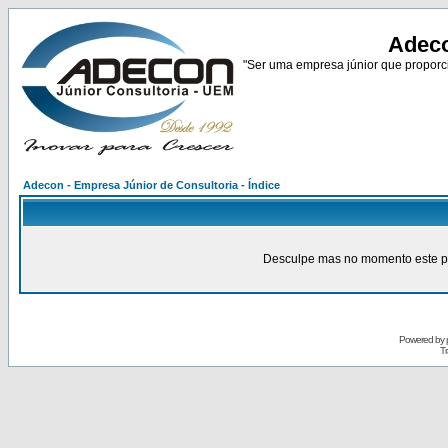
Adeco
"Ser uma empresa júnior que proporci
Adecon - Empresa Júnior de Consultoria - Índice
Desculpe mas no momento este pain
Powered by
Tr