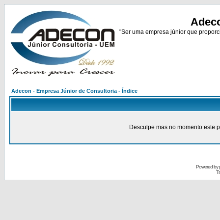
Adeco
"Ser uma empresa júnior que proporci
Adecon - Empresa Júnior de Consultoria - Índice
Desculpe mas no momento este pain
Powered by
Tr