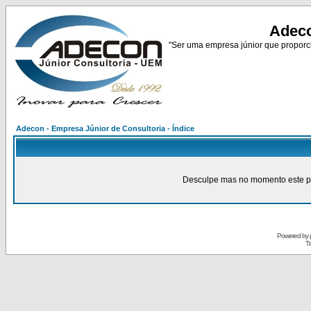
Adeco
"Ser uma empresa júnior que proporci
Adecon - Empresa Júnior de Consultoria - Índice
Desculpe mas no momento este pain
Powered by
Tr