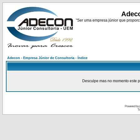
Adeco
"Ser uma empresa júnior que proporci
Adecon - Empresa Júnior de Consultoria - Índice
Desculpe mas no momento este pain
Powered by
Tr