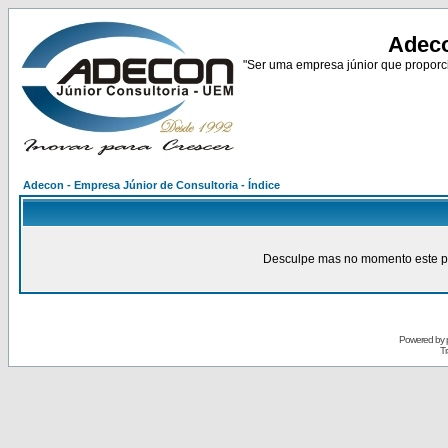
Adeco
"Ser uma empresa júnior que proporci
Adecon - Empresa Júnior de Consultoria - Índice
Desculpe mas no momento este pain
Powered by
Tr