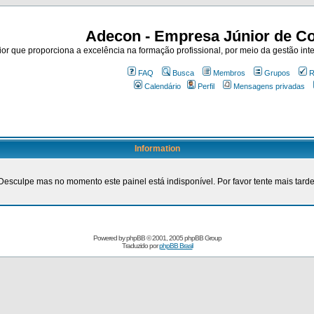
Adecon - Empresa Júnior de Co
r que proporciona a excelência na formação profissional, por meio da gestão inte
FAQ
Busca
Membros
Grupos
R
Calendário
Perfil
Mensagens privadas
Information
Desculpe mas no momento este painel está indisponível. Por favor tente mais tarde
Powered by
phpBB
© 2001, 2005 phpBB Group
Traduzido por
phpBB Brasil