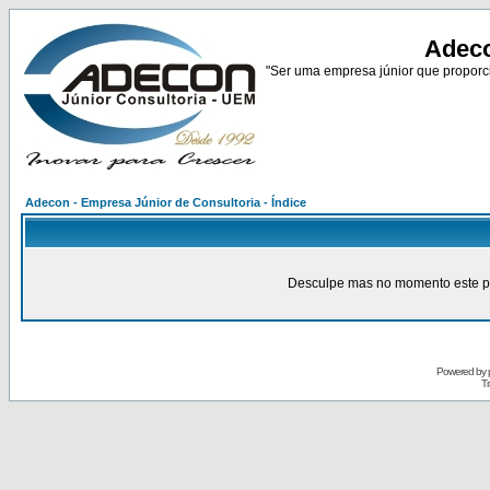
Adeco
"Ser uma empresa júnior que proporci
Adecon - Empresa Júnior de Consultoria - Índice
Desculpe mas no momento este pain
Powered by
Tr