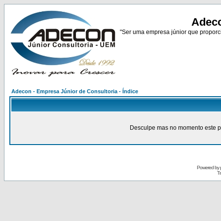
Adeco
"Ser uma empresa júnior que proporci
Adecon - Empresa Júnior de Consultoria - Índice
Desculpe mas no momento este pain
Powered by
Tr