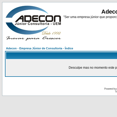
Adeco
"Ser uma empresa júnior que proporci
Adecon - Empresa Júnior de Consultoria - Índice
Desculpe mas no momento este pain
Powered by
Tr