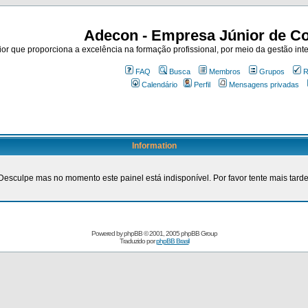
Adecon - Empresa Júnior de Co
r que proporciona a excelência na formação profissional, por meio da gestão inte
FAQ
Busca
Membros
Grupos
R
Calendário
Perfil
Mensagens privadas
Information
Desculpe mas no momento este painel está indisponível. Por favor tente mais tarde
Powered by
phpBB
© 2001, 2005 phpBB Group
Traduzido por
phpBB Brasil