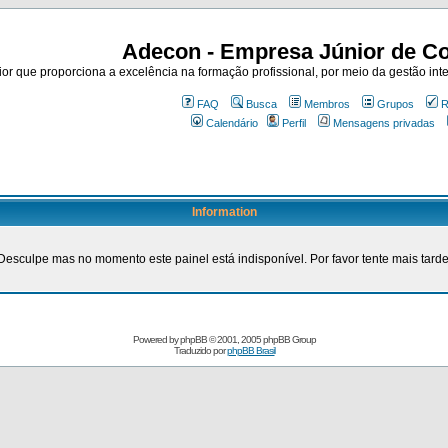
Adecon - Empresa Júnior de Co
r que proporciona a excelência na formação profissional, por meio da gestão inte
FAQ
Busca
Membros
Grupos
R
Calendário
Perfil
Mensagens privadas
Information
Desculpe mas no momento este painel está indisponível. Por favor tente mais tarde
Powered by
phpBB
© 2001, 2005 phpBB Group
Traduzido por
phpBB Brasil