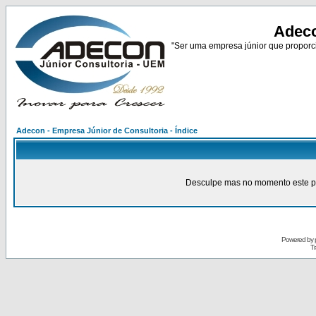
Adeco
"Ser uma empresa júnior que proporci
Adecon - Empresa Júnior de Consultoria - Índice
Desculpe mas no momento este pain
Powered by
Tr