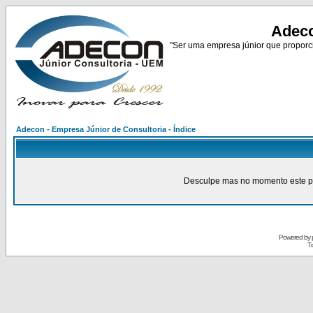
Adeco
"Ser uma empresa júnior que proporci
Adecon - Empresa Júnior de Consultoria - Índice
Desculpe mas no momento este pain
Powered by
Tr