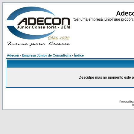
Adeco
"Ser uma empresa júnior que proporci
Adecon - Empresa Júnior de Consultoria - Índice
Desculpe mas no momento este pain
Powered by
Tr