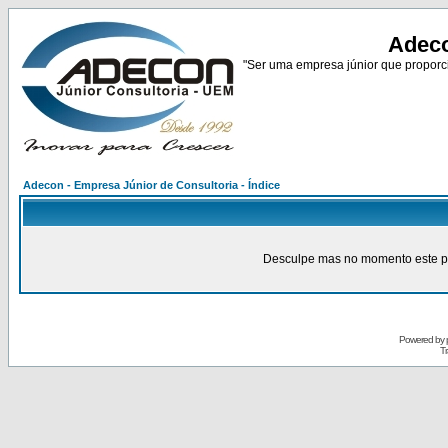
Adeco
"Ser uma empresa júnior que proporci
Adecon - Empresa Júnior de Consultoria - Índice
Desculpe mas no momento este pain
Powered by
Tr