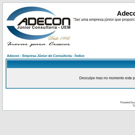
Adeco
"Ser uma empresa júnior que proporci
Adecon - Empresa Júnior de Consultoria - Índice
Desculpe mas no momento este pain
Powered by
Tr