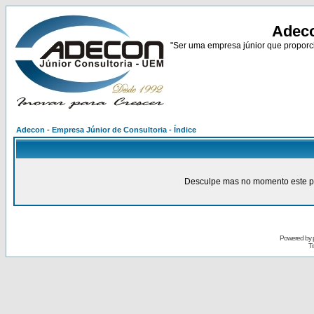
Adeco
"Ser uma empresa júnior que proporci
Adecon - Empresa Júnior de Consultoria - Índice
Desculpe mas no momento este pain
Powered by
Tr