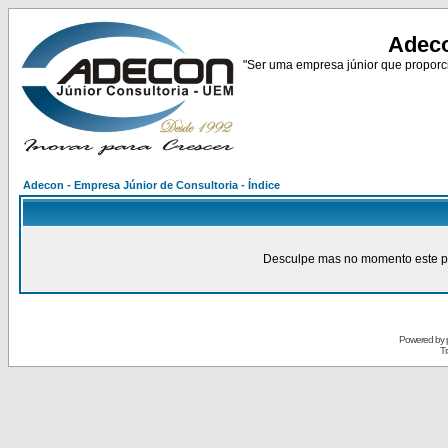
Adeco
"Ser uma empresa júnior que proporci
Adecon - Empresa Júnior de Consultoria - Índice
Desculpe mas no momento este pain
Powered by
Tr