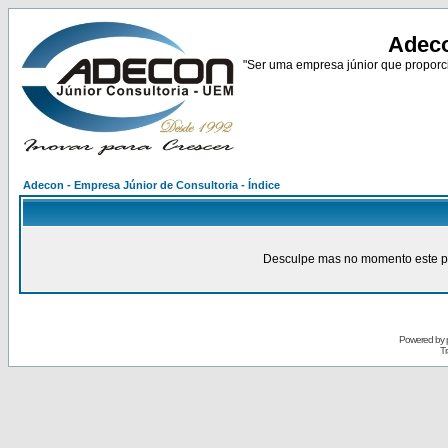
Adeco
"Ser uma empresa júnior que proporci
Adecon - Empresa Júnior de Consultoria - Índice
Desculpe mas no momento este pain
Powered by
Tr