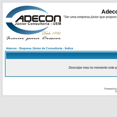
Adeco
"Ser uma empresa júnior que proporci
Adecon - Empresa Júnior de Consultoria - Índice
Desculpe mas no momento este pain
Powered by
Tr