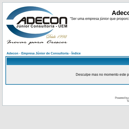
Adeco
"Ser uma empresa júnior que proporci
Adecon - Empresa Júnior de Consultoria - Índice
Desculpe mas no momento este pain
Powered by
Tr