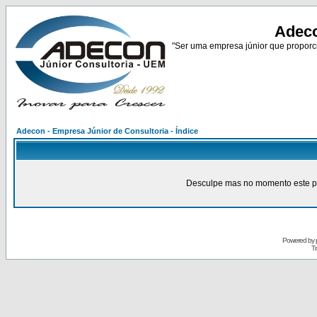
Adeco
"Ser uma empresa júnior que proporci
Adecon - Empresa Júnior de Consultoria - Índice
Desculpe mas no momento este pain
Powered by
Tr