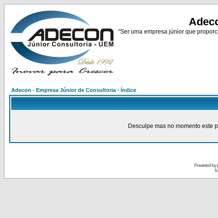
Adeco
"Ser uma empresa júnior que proporci
Adecon - Empresa Júnior de Consultoria - Índice
Desculpe mas no momento este pain
Powered by
Tr