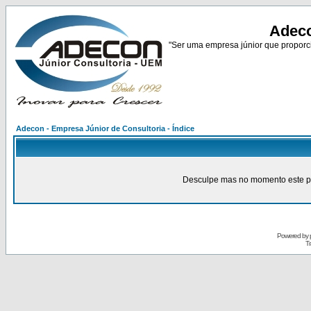
Adeco
"Ser uma empresa júnior que proporci
Adecon - Empresa Júnior de Consultoria - Índice
Desculpe mas no momento este pain
Powered by
Tr